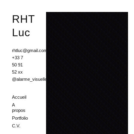
RHT
Luc
rhtluc@gmail.com
+33 7
50 91
52 xx
@alarme_visuelle
Accueil
A
propos
Portfolio
C.V.